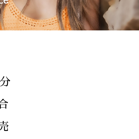
分
合
売